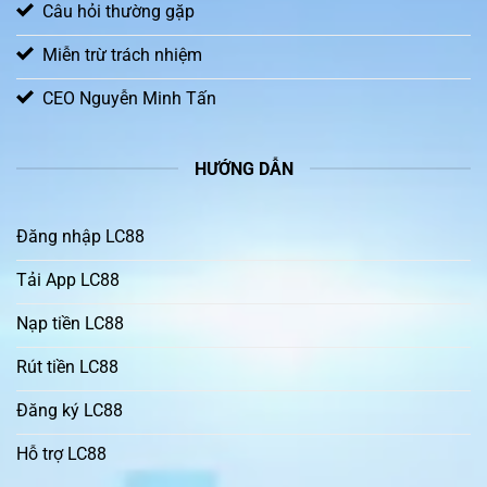
Câu hỏi thường gặp
Miễn trừ trách nhiệm
CEO Nguyễn Minh Tấn
HƯỚNG DẪN
Đăng nhập LC88
Tải App LC88
Nạp tiền LC88
Rút tiền LC88
Đăng ký LC88
Hỗ trợ LC88