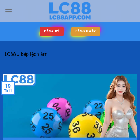
ĐĂNG KÝ
ĐĂNG NHẬP
LC88
»
kép lệch âm
19
Th11