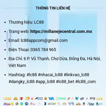
THÔNG TIN LIÊN HỆ
Thương hiệu: LC88
Trang web:
https://millanejecentral.com.mx
Email:
lc88appcom@gmail.com
Điện Thoại: 0365 784 965
Địa Chỉ: 6 P. Vũ Thạnh, Chợ Dừa, Đống Đa, Hà Nội,
Việt Nam
Hashtag: #lc88 #nhacai_lc88 #linkvao_lc88
#dangky_lc88 #app_lc88 #lc88_bet #lc88_com