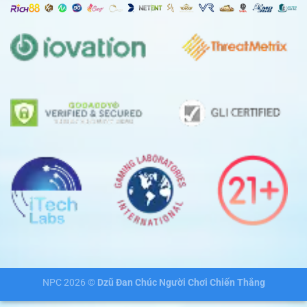
NPC 2026 ©
Dzũ Đan Chúc Người Chơi Chiến Thắng