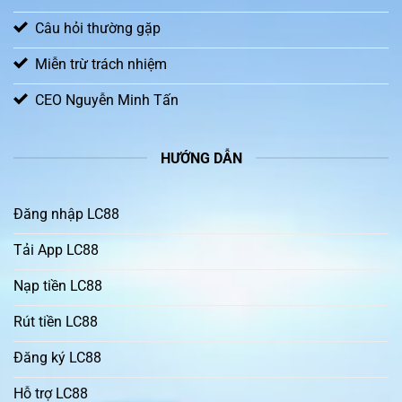
Câu hỏi thường gặp
Miễn trừ trách nhiệm
CEO Nguyễn Minh Tấn
HƯỚNG DẪN
Đăng nhập LC88
Tải App LC88
Nạp tiền LC88
Rút tiền LC88
Đăng ký LC88
Hỗ trợ LC88