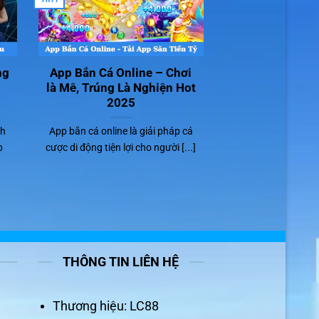
ng
App Bắn Cá Online – Chơi
là Mê, Trúng Là Nghiện Hot
2025
nh
App bắn cá online là giải pháp cá
p
cược di động tiện lợi cho người [...]
THÔNG TIN LIÊN HỆ
Thương hiệu: LC88