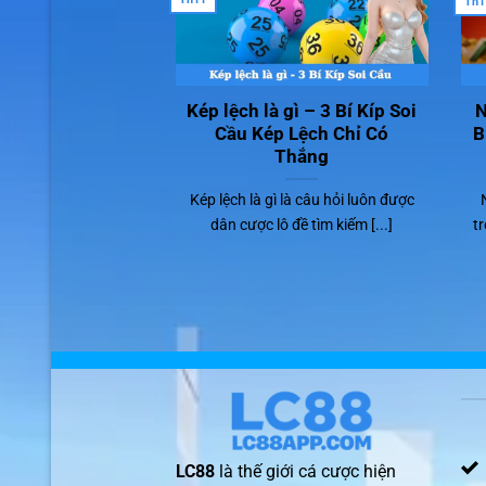
Th1
ô Đề Online –
Kép lệch là gì – 3 Bí Kíp Soi
N
iệm Xương Máu
Cầu Kép Lệch Chỉ Có
B
c Dân Chơi
Thắng
đề online là những
Kép lệch là gì là câu hỏi luôn được
nh vi nhất mà những
dân cược lô đề tìm kiếm [...]
t
kẻ [...]
LC88
là thế giới cá cược hiện