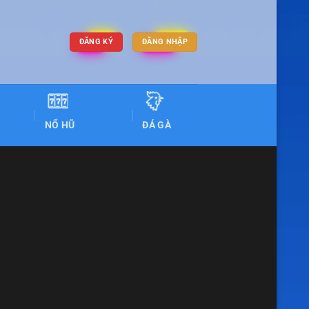
ĐĂNG KÝ
ĐĂNG NHẬP
NỔ HŨ
ĐÁ GÀ