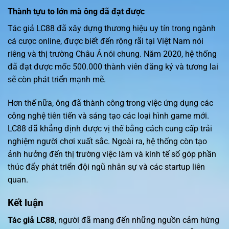
Thành tựu to lớn mà ông đã đạt được
Tác giả LC88 đã xây dựng thương hiệu uy tín trong ngành
cá cược online, được biết đến rộng rãi tại Việt Nam nói
riêng và thị trường Châu Á nói chung. Năm 2020, hệ thống
đã đạt được mốc 500.000 thành viên đăng ký và tương lai
sẽ còn phát triển mạnh mẽ.
Hơn thế nữa, ông đã thành công trong việc ứng dụng các
công nghệ tiên tiến và sáng tạo các loại hình game mới.
LC88 đã khẳng định được vị thế bằng cách cung cấp trải
nghiệm người chơi xuất sắc. Ngoài ra, hệ thống còn tạo
ảnh hưởng đến thị trường việc làm và kinh tế số góp phần
thúc đẩy phát triển đội ngũ nhân sự và các startup liên
quan.
Kết luận
Tác giả LC88
, người đã mang đến những nguồn cảm hứng