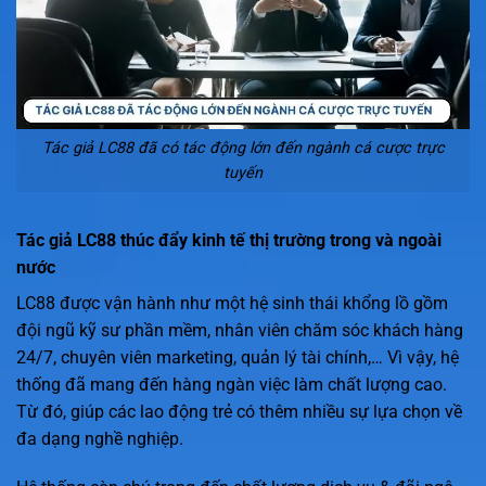
Tác giả LC88 đã có tác động lớn đến ngành cá cược trực
tuyến
Tác giả LC88 thúc đẩy kinh tế thị trường trong và ngoài
nước
LC88 được vận hành như một hệ sinh thái khổng lồ gồm
đội ngũ kỹ sư phần mềm, nhân viên chăm sóc khách hàng
24/7, chuyên viên marketing, quản lý tài chính,… Vì vậy, hệ
thống đã mang đến hàng ngàn việc làm chất lượng cao.
Từ đó, giúp các lao động trẻ có thêm nhiều sự lựa chọn về
đa dạng nghề nghiệp.