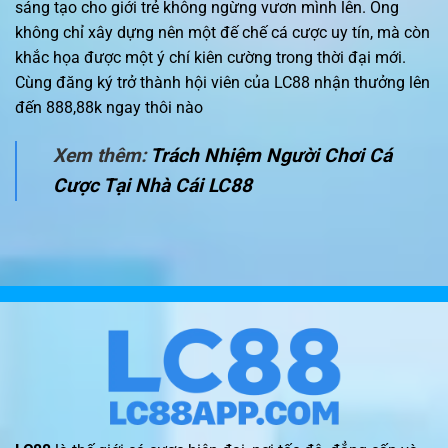
sáng tạo cho giới trẻ không ngừng vươn mình lên. Ông
không chỉ xây dựng nên một đế chế cá cược uy tín, mà còn
khắc họa được một ý chí kiên cường trong thời đại mới.
Cùng đăng ký trở thành hội viên của LC88 nhận thưởng lên
đến 888,88k ngay thôi nào
Xem thêm:
Trách Nhiệm Người Chơi Cá
Cược Tại Nhà Cái LC88