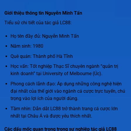
Giới thiệu thông tin Nguyễn Minh Tấn
Tiểu sử chi tiết của tác giả LC88:
Họ tên đầy đủ: Nguyễn Minh Tấn
Năm sinh: 1980
Quê quán: Thành phố Hà Tĩnh
Học vấn:
Tốt nghiệp Thạc Sĩ chuyên ngành “quản trị
kinh doanh” tại University of Melbourne (Úc).
Phong cách lãnh đạo: Áp dụng những công nghệ hiện
đại nhất của thế giới vào ngành cá cược trực tuyến, chú
trọng vào lợi ích của người dùng.
Tầm nhìn: Dẫn dắt LC88 trở thành trang cá cược lớn
nhất tại Châu Á và được yêu thích nhất.
Các dấu mốc quan trọng trong sự nghiệp tác giả LC88