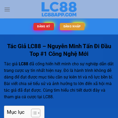
ĐĂNG KÝ
ĐĂNG NHẬP
Tác Giả LC88 – Nguyễn Minh Tấn Đi Đầu
Top #1 Công Nghệ Mới
Tác giả
LC88
đã cống hiến hết mình cho sự nghiệp dẫn dắt
trang cược uy tín nhất hiện nay. Đó là hành trình không dễ
dàng để đạt được mục tiêu cần sự kiên trì và nỗ lực bền bỉ.
Bài viết chia sẻ tiểu sử và ảnh hưởng to lớn đến xã hội mà
tác giả đã đạt được. Cùng tìm hiểu chi tiết dưới đây và
tham gia cá cược tại LC88.
Mục lục