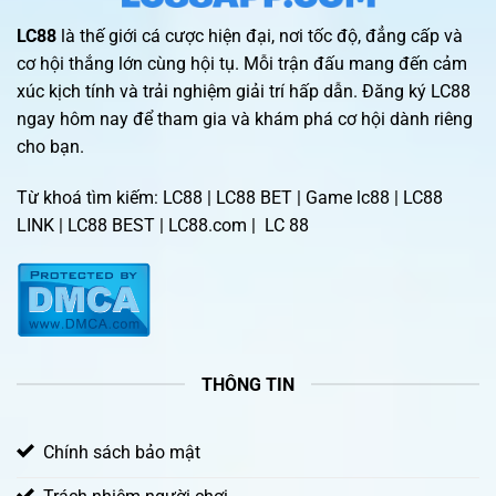
LC88
là thế giới cá cược hiện đại, nơi tốc độ, đẳng cấp và
cơ hội thắng lớn cùng hội tụ. Mỗi trận đấu mang đến cảm
xúc kịch tính và trải nghiệm giải trí hấp dẫn. Đăng ký LC88
ngay hôm nay để tham gia và khám phá cơ hội dành riêng
cho bạn.
Từ khoá tìm kiếm: LC88 | LC88 BET | Game lc88 | LC88
LINK | LC88 BEST | LC88.com | LC 88
THÔNG TIN
Chính sách bảo mật