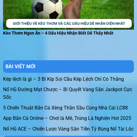
Kèo Thơm Ngon Ăn – 4 Dấu Hiệu Nhận Biết Dễ Thấy Nhất
BÀI VIẾT MỚI
Kép lệch là gì – 3 Bí Kíp Soi Cầu Kép Lệch Chỉ Có Thắng
Nổ Hũ Đường Mạt Chược – Bí Quyết Vàng Săn Jackpot Cực
Sốc
5 Chiến Thuật Bắn Cá Xèng Thần Sầu Cùng Nhà Cái LC88
App Bắn Cá Online – Chơi là Mê, Trúng Là Nghiện Hot 2025
Nổ Hũ ACE – Chiến Lược Vàng Săn Tiền Tỷ Bùng Nổ Tài Lộc