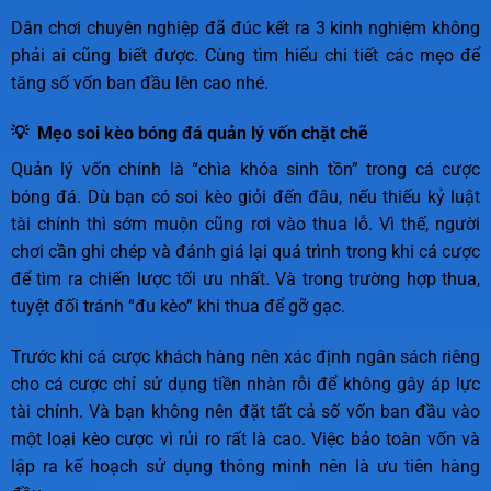
Dân chơi chuyên nghiệp đã đúc kết ra 3 kinh nghiệm không
phải ai cũng biết được. Cùng tìm hiểu chi tiết các mẹo để
tăng số vốn ban đầu lên cao nhé.
💡 Mẹo soi kèo bóng đá quản lý vốn chặt chẽ
Quản lý vốn chính là “chìa khóa sinh tồn” trong cá cược
bóng đá. Dù bạn có soi kèo giỏi đến đâu, nếu thiếu kỷ luật
tài chính thì sớm muộn cũng rơi vào thua lỗ. Vì thế, người
chơi cần ghi chép và đánh giá lại quá trình trong khi cá cược
để tìm ra chiến lược tối ưu nhất. Và trong trường hợp thua,
tuyệt đối tránh “đu kèo” khi thua để gỡ gạc.
Trước khi cá cược khách hàng nên xác định ngân sách riêng
cho cá cược chỉ sử dụng tiền nhàn rỗi để không gây áp lực
tài chính. Và bạn không nên đặt tất cả số vốn ban đầu vào
một loại kèo cược vì rủi ro rất là cao. Việc bảo toàn vốn và
lập ra kế hoạch sử dụng thông minh nên là ưu tiên hàng