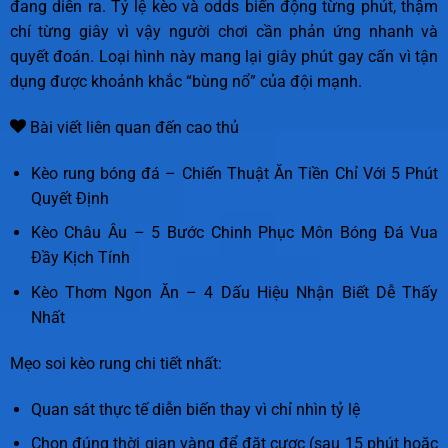
đang diễn ra. Tỷ lệ kèo và odds biến động từng phút, thậm
chí từng giây vì vậy người chơi cần phản ứng nhanh và
quyết đoán. Loại hình này mang lại giây phút gay cấn vì tận
dụng được khoảnh khắc “bùng nổ” của đội mạnh.
Bài viết liên quan đến cao thủ
Kèo rung bóng đá – Chiến Thuật Ăn Tiền Chỉ Với 5 Phút
Quyết Định
Kèo Châu Âu – 5 Bước Chinh Phục Môn Bóng Đá Vua
Đầy Kịch Tính
Kèo Thơm Ngon Ăn – 4 Dấu Hiệu Nhận Biết Dễ Thấy
Nhất
Mẹo soi kèo rung chi tiết nhất:
Quan sát thực tế diễn biến thay vì chỉ nhìn tỷ lệ
Chọn đúng thời gian vàng để đặt cược (sau 15 phút hoặc