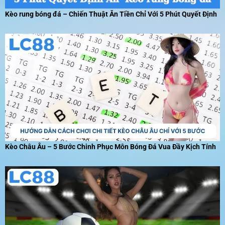
Kèo rung bóng đá – Chiến Thuật Ăn Tiền Chỉ Với 5 Phút Quyết Định
Kèo Châu Âu – 5 Bước Chinh Phục Môn Bóng Đá Vua Đầy Kịch Tính