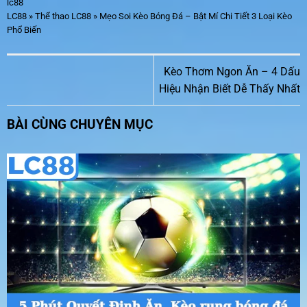
lc88
LC88
»
Thể thao LC88
»
Mẹo Soi Kèo Bóng Đá – Bật Mí Chi Tiết 3 Loại Kèo
Phổ Biến
Kèo Thơm Ngon Ăn – 4 Dấu
Hiệu Nhận Biết Dễ Thấy Nhất
BÀI CÙNG CHUYÊN MỤC