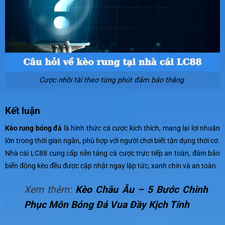
Cược nhồi tài theo từng phút đảm bảo thắng
Kết luận
Kèo rung bóng đá
là hình thức cá cược kích thích, mang lại lợi nhuận
lớn trong thời gian ngắn, phù hợp với người chơi biết tận dụng thời cơ.
Nhà cái LC88
cung cấp nền tảng cá cược trực tiếp an toàn, đảm bảo
biến động kèo đều được cập nhật ngay lập tức, xanh chín và an toàn.
Xem thêm:
Kèo Châu Âu – 5 Bước Chinh
Phục Môn Bóng Đá Vua Đầy Kịch Tính