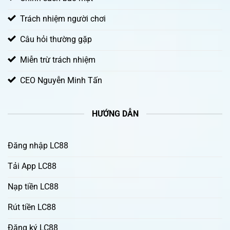
Trách nhiệm người chơi
Câu hỏi thường gặp
Miễn trừ trách nhiệm
CEO Nguyễn Minh Tấn
HƯỚNG DẪN
Đăng nhập LC88
Tải App LC88
Nạp tiền LC88
Rút tiền LC88
Đăng ký LC88