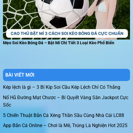
Mẹo Soi Kèo Bóng Đá – Bật Mí Chi Tiết 3 Loại Kèo Phổ Biến
BÀI VIẾT MỚI
Kép lệch là gì – 3 Bí Kíp Soi Cầu Kép Lệch Chỉ Có Thắng
Nổ Hũ Đường Mạt Chược – Bí Quyết Vàng Săn Jackpot Cực
Sốc
5 Chiến Thuật Bắn Cá Xèng Thần Sầu Cùng Nhà Cái LC88
App Bắn Cá Online – Chơi là Mê, Trúng Là Nghiện Hot 2025