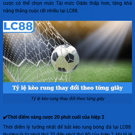
cược có thể chọn mức Tài mức Odds thấp hơn, tăng khả
năng thắng cuộc rất nhiều tại LC88.
Tỷ lệ kèo rung thay đổi theo từng giây
✔️Thời điểm vàng cược 20 phút cuối của hiệp 2
Thời điểm lý tưởng nhất để bắt kèo rung bóng đá tại LC88
thường là từ phút thứ 70 đến phút thứ 90 của hiệp 2, khi tỷ lệ