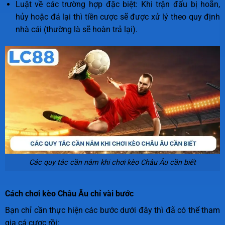
Luật về các trường hợp đặc biệt: Khi trận đấu bị hoãn,
hủy hoặc đá lại thì tiền cược sẽ được xử lý theo quy định
nhà cái (thường là sẽ hoàn trả lại).
Các quy tắc cần nắm khi chơi kèo Châu Âu cần biết
Cách chơi kèo Châu Âu chỉ vài bước
Bạn chỉ cần thực hiện các bước dưới đây thì đã có thể tham
gia cá cược rồi: