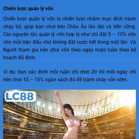
Chiến lược quản lý vốn
Chiến lược quản lý vốn là chiến lược nhằm mục đích tránh
cháy túi, giúp bạn chơi kèo Châu Âu lâu dài và bền vững.
Các nguyên tắc quản lý vốn hợp lý như chỉ đặt 5 – 10% vốn
cho mỗi trận đấu chứ không đặt cược hết trong một lần. Và
Người tham gia nên chia vốn theo ngày hoặc tuần theo kế
hoạch đã định.
Ví dụ: bạn xác định mỗi tuần chỉ chơi 2tr thì mỗi ngày chỉ
nên chơi 10 – 15% ngân sách đó để tránh cháy vốn sớm.