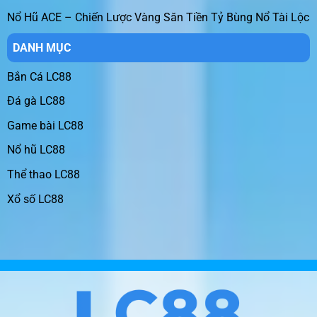
Nổ Hũ ACE – Chiến Lược Vàng Săn Tiền Tỷ Bùng Nổ Tài Lộc
DANH MỤC
Bắn Cá LC88
Đá gà LC88
Game bài LC88
Nổ hũ LC88
Thể thao LC88
Xổ số LC88