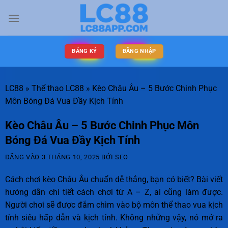
ĐĂNG KÝ
ĐĂNG NHẬP
LC88
»
Thể thao LC88
»
Kèo Châu Âu – 5 Bước Chinh Phục
Môn Bóng Đá Vua Đầy Kịch Tính
Kèo Châu Âu – 5 Bước Chinh Phục Môn
Bóng Đá Vua Đầy Kịch Tính
ĐĂNG VÀO
3 THÁNG 10, 2025
BỞI
SEO
Cách chơi kèo Châu Âu chuẩn dễ thắng, bạn có biết? Bài viết
hướng dẫn chi tiết cách chơi từ A – Z, ai cũng làm được.
Người chơi sẽ được đắm chìm vào bộ môn thể thao vua kịch
tính siêu hấp dẫn và kịch tính. Không những vậy, nó mở ra