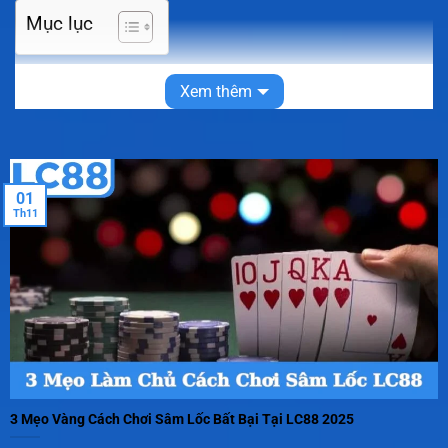
Mục lục
🎲 Giới thiệu game bài LC88
Xem thêm
Tại LC88
các trò chơi trực tuyến mô phỏng hoặc dựa trên
các trò chơi bài truyền thống
, được cung cấp bởi nhà cái. Bạn có thể tham gia bằng
01
cách đặt cược tiền ảo và trải nghiệm các hình thức chơi bài
Th11
khác nhau. Chỉ với một thiết bị điện thoại di động, người
dùng có thể trải nghiệm như những sòng bài casino thực
thụ với dealer là người thực rất tiện lợi.
🔥 Tổng hợp những trò chơi gay cấn
Các game bài đa dạng liên tục được cập nhật các phiên
bản mới, phù hợp với xu hướng thị trường như:
3 Mẹo Vàng Cách Chơi Sâm Lốc Bất Bại Tại LC88 2025
🂡 Xì dách