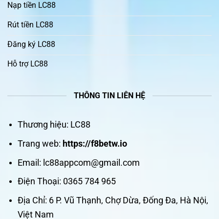
Nạp tiền LC88
Rút tiền LC88
Đăng ký LC88
Hỗ trợ LC88
THÔNG TIN LIÊN HỆ
Thương hiệu: LC88
Trang web:
https://f8betw.io
Email:
lc88appcom@gmail.com
Điện Thoại: 0365 784 965
Địa Chỉ: 6 P. Vũ Thạnh, Chợ Dừa, Đống Đa, Hà Nội,
Việt Nam