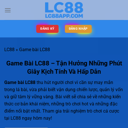
ĐĂNG KÝ
ĐĂNG NHẬP
LC88
»
Game bài LC88
Game Bài LC88 – Tận Hưởng Những Phút
Giây Kịch Tính Và Hấp Dẫn
Game bài LC88
thu hút người chơi vì cần sự may mắn
trong lá bài, vừa phải biết vận dụng chiến lược, quản lý vốn
và giữ tâm lý vững vàng. Bài viết sẽ chia sẻ về những kiến
thức cơ bản khái niệm, những trò chơi hot và những đặc
điểm nổi bật nhất. Tham gia trải nghiệm trò chơi cá cược
tại LC88 ngay hôm nay!