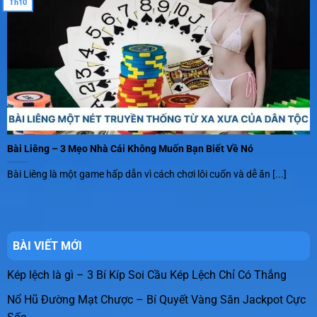
Th10
Bài Liêng – 3 Mẹo Nhà Cái Không Muốn Bạn Biết Về Nó
Bài Liêng là một game hấp dẫn vì cách chơi lôi cuốn và dễ ăn [...]
BÀI VIẾT MỚI
Kép lệch là gì – 3 Bí Kíp Soi Cầu Kép Lệch Chỉ Có Thắng
Nổ Hũ Đường Mạt Chược – Bí Quyết Vàng Săn Jackpot Cực