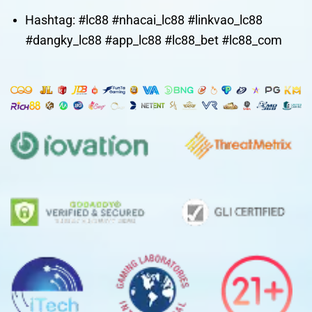
Hashtag: #lc88 #nhacai_lc88 #linkvao_lc88
#dangky_lc88 #app_lc88 #lc88_bet #lc88_com