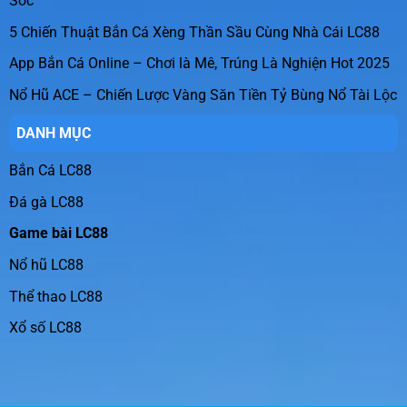
Sốc
5 Chiến Thuật Bắn Cá Xèng Thần Sầu Cùng Nhà Cái LC88
App Bắn Cá Online – Chơi là Mê, Trúng Là Nghiện Hot 2025
Nổ Hũ ACE – Chiến Lược Vàng Săn Tiền Tỷ Bùng Nổ Tài Lộc
DANH MỤC
Bắn Cá LC88
Đá gà LC88
Game bài LC88
Nổ hũ LC88
Thể thao LC88
Xổ số LC88