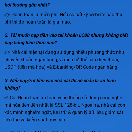
hỏi thường gặp nhất?
👉 Hoàn toàn là miễn phí. Nếu có bất kỳ website nào thu
phí thì đó hoàn toàn là giả mạo.
2. Tôi muốn nạp tiền vào tài khoản LC88 nhưng không biết
nạp bằng hình thức nào?
👉 Nhà cái hiện tại đang sử dụng nhiều phương thức như
chuyển khoản ngân hàng, ví điện tử, thẻ cào điện thoại,
USDT (tiền mã hóa) và E-banking/QR Code ngân hàng.
3. Nếu nạp/rút tiền vào nhà cái thì có chắc là an toàn
không?
✅ Có. Hoàn toàn an toàn vì hệ thống sử dụng công nghệ
mã hóa tiên tiến nhất là SSL 128-bit. Ngoài ra, nhà cái còn
xác minh nghiêm ngặt, lưu trữ & quản lý dữ liệu, giám sát
liên tục và kiểm soát truy cập.