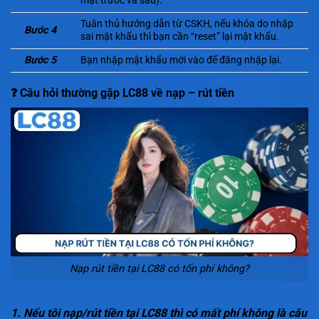
mặt trước và sau).
Tuân thủ hướng dẫn từ CSKH, nếu khóa do nhập
Bước 4
sai mật khẩu thì bạn cần “reset” lại mật khẩu.
Bước 5
Bạn nhập mật khẩu mới vào để đăng nhập lại.
❓ Câu hỏi thường gặp LC88 về nạp – rút tiền
Nạp rút tiền tại LC88 có tốn phí không?
1. Nếu tôi nạp/rút tiền tại LC88 thì có mất phí không là câu