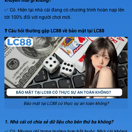
khuyến mãi gì không?
✅
Có. Hiện tại nhà cái đang có chương trình hoàn nạp lên
tới 100% đối với người chơi mới.
❓ Câu hỏi thường gặp LC88 về bảo mật tại LC88
Bảo mật tại LC88 có thực sự an toàn không?
1. Nhà cái có chia sẻ dữ liệu cho bên thứ ba không?
✅ Có. Nhưng chỉ trong trường hợp bắt buộc. Nhà cái không