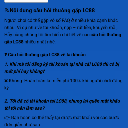
📝
Nội dung câu hỏi thường gặp LC88
Người chơi có thể gặp vô số FAQ ở nhiều khía cạnh khác
nhau. Ví dụ như về tài khoản, nạp – rút tiền, khuyến mãi,…
Hãy cùng chúng tôi tìm hiểu chi tiết về các
câu hỏi thường
gặp LC88
nhiều nhất nhé.
❓ Câu hỏi thường gặp LC88 về tài khoản
1. Khi mà tôi đăng ký tài khoản tại nhà cái LC88 thì có bị
mất phí hay không?
❌ Không. Hoàn toàn là miễn phí 100% khi người chơi đăng
ký
2. Tôi đã có tài khoản tại LC88, nhưng lại quên mật khẩu
thì tôi nên làm sao?
👉 Bạn hoàn có thể thấy lại được mật khẩu với các bước
đơn giản như sau: