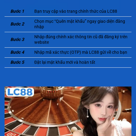
Bước 1
Bạn truy cập vào trang chính thức của LC88
Chọn mục “Quên mật khẩu” ngay giao diện đăng
Bước 2
nhập
Nhập đúng chính xác thông tin cũ đã đăng ký trên
Bước 3
website
Bước 4
Nhập mã xác thực (OTP) mà LC88 gửi về cho bạn
Bước 5
Đặt lại mật khẩu mới và hoàn tất