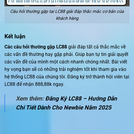
Câu hỏi thường gặp tại LC88 giải đáp thắc mắc cơ bản của
khách hàng
Kết luận
Các
câu hỏi thường gặp LC88
giải đáp tất cả thắc mắc về
các vấn đề thường hay gặp phải. Giúp bạn tự tin giải quyết
các vấn đề của mình một cách nhanh chóng nhất. Bài viết
hy vọng bạn sẽ có những trải nghiệm tốt khi tham gia vào
hệ thống LC88 của chúng tôi. Đăng ký trở thành hội viên tại
LC88 để nhận 888,88k ngay.
Xem thêm:
Đăng Ký LC88 – Hướng Dẫn
Chi Tiết Dành Cho Newbie Năm 2025