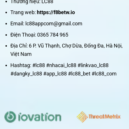
Thương hiệu: LC88
Trang web:
https://f8betw.io
Email:
lc88appcom@gmail.com
Điện Thoại: 0365 784 965
Địa Chỉ: 6 P. Vũ Thạnh, Chợ Dừa, Đống Đa, Hà Nội,
Việt Nam
Hashtag: #lc88 #nhacai_lc88 #linkvao_lc88
#dangky_lc88 #app_lc88 #lc88_bet #lc88_com