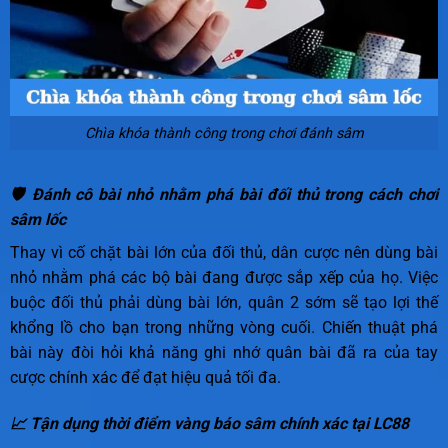
Chìa khóa thành công trong chơi đánh sâm
🛡️ Đánh cô bài nhỏ nhằm phá bài đối thủ trong cách chơi
sâm lốc
Thay vì cố chặt bài lớn của đối thủ, dân cược nên dùng bài
nhỏ nhằm phá các bộ bài đang được sắp xếp của họ. Việc
buộc đối thủ phải dùng bài lớn, quân 2 sớm sẽ tạo lợi thế
khổng lồ cho bạn trong những vòng cuối. Chiến thuật phá
bài này đòi hỏi khả năng ghi nhớ quân bài đã ra của tay
cược chính xác để đạt hiệu quả tối đa.
📈 Tận dụng thời điểm vàng báo sâm chính xác tại LC88