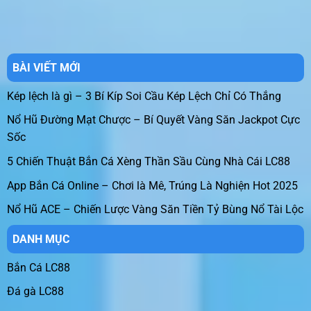
BÀI VIẾT MỚI
Kép lệch là gì – 3 Bí Kíp Soi Cầu Kép Lệch Chỉ Có Thắng
Nổ Hũ Đường Mạt Chược – Bí Quyết Vàng Săn Jackpot Cực
Sốc
5 Chiến Thuật Bắn Cá Xèng Thần Sầu Cùng Nhà Cái LC88
App Bắn Cá Online – Chơi là Mê, Trúng Là Nghiện Hot 2025
Nổ Hũ ACE – Chiến Lược Vàng Săn Tiền Tỷ Bùng Nổ Tài Lộc
DANH MỤC
Bắn Cá LC88
Đá gà LC88