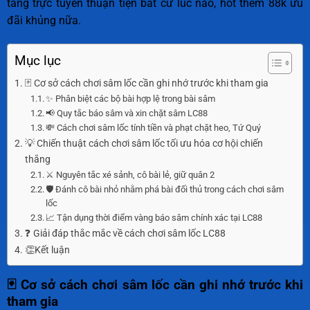
tảng trực tuyến thuận tiện bất cứ lúc nào, hốt thêm 88k ưu
đãi khủng nữa.
Mục lục
🃏 Cơ sở cách chơi sâm lốc cần ghi nhớ trước khi tham gia
✨ Phân biệt các bộ bài hợp lệ trong bài sâm
📢 Quy tắc báo sâm và xin chặt sâm LC88
💸 Cách chơi sâm lốc tính tiền và phạt chặt heo, Tứ Quý
💡 Chiến thuật cách chơi sâm lốc tối ưu hóa cơ hội chiến
thắng
⚔️ Nguyên tắc xé sảnh, cô bài lẻ, giữ quân 2
🛡️ Đánh cô bài nhỏ nhằm phá bài đối thủ trong cách chơi sâm
lốc
📈 Tận dụng thời điểm vàng báo sâm chính xác tại LC88
❓ Giải đáp thắc mắc về cách chơi sâm lốc LC88
👏Kết luận
🃏 Cơ sở cách chơi sâm lốc cần ghi nhớ trước khi
tham gia