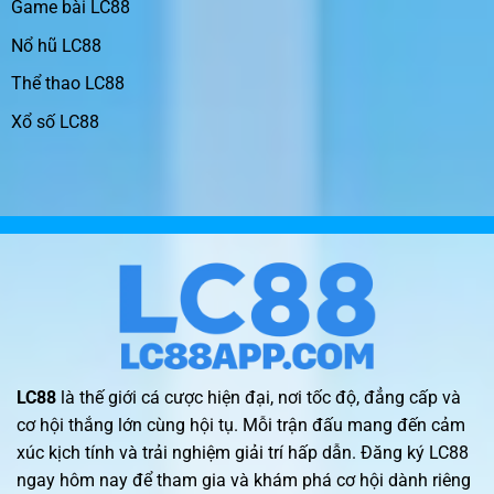
Game bài LC88
Nổ hũ LC88
Thể thao LC88
Xổ số LC88
LC88
là thế giới cá cược hiện đại, nơi tốc độ, đẳng cấp và
cơ hội thắng lớn cùng hội tụ. Mỗi trận đấu mang đến cảm
xúc kịch tính và trải nghiệm giải trí hấp dẫn. Đăng ký LC88
ngay hôm nay để tham gia và khám phá cơ hội dành riêng