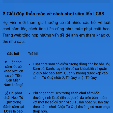
❓ Giải đáp thắc mắc về cách chơi sâm lốc LC88
Hội viên mới tham gia thường có rất nhiều câu hỏi về luật
chơi sâm lốc, cách tính tiền cũng như mức phạt chặt heo.
Trang web tổng hợp những vấn đề để anh em tham khảo cụ
thể như sau:
Câu hỏi
Trả lời
♥️ Luật chơi
Luật chơi sâm có điểm tương đồng các bộ bài Đôi,
sâm lốc có
Sám cô, Sảnh, tuy nhiên có sự khác biệt về quân
khác biệt lớn
2, quy tắc báo sâm. Quân 2 không được xếp vào
so với Tiến
sảnh, Tứ Quý chặt 2, Tứ Quý chặt Tứ Quý.
Lên Miền
Nam không?
💰 Phí phạt
Phí phạt chặt Heo trong
cách chơi sâm lốc
chặt Heo, Tứ
thường tính là số tiền cược tối đa trên bàn nhân
Quý trong
với một hệ số cố định ví dụ 15 lần hoặc 20 lần tùy
đánh sâm tại
theo sảnh chơi. Chặt Tứ Quý thường có mức phạt
LC88
là bao
thấp hơn.