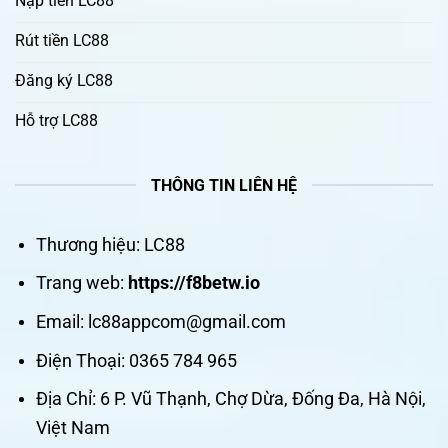
Nạp tiền LC88
Rút tiền LC88
Đăng ký LC88
Hỗ trợ LC88
THÔNG TIN LIÊN HỆ
Thương hiệu: LC88
Trang web:
https://f8betw.io
Email:
lc88appcom@gmail.com
Điện Thoại: 0365 784 965
Địa Chỉ: 6 P. Vũ Thạnh, Chợ Dừa, Đống Đa, Hà Nội,
Việt Nam