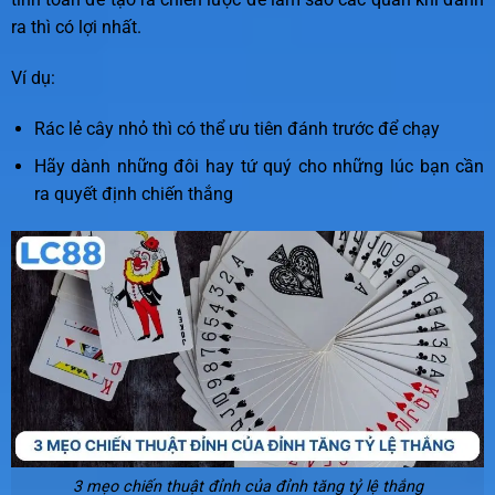
ra thì có lợi nhất.
Ví dụ:
Rác lẻ cây nhỏ thì có thể ưu tiên đánh trước để chạy
Hãy dành những đôi hay tứ quý cho những lúc bạn cần
ra quyết định chiến thắng
3 mẹo chiến thuật đỉnh của đỉnh tăng tỷ lệ thắng