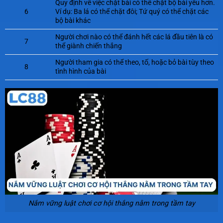
Quy định về việc chặt bài có thể chặt bộ bài yếu hơn.
6
Ví dụ: Ba lá có thể chặt đôi; Tứ quý có thể chặt các
bộ bài khác
Người chơi nào có thể đánh hết các lá đầu tiên là có
7
thể giành chiến thắng
Người tham gia có thể theo, tố, hoặc bỏ bài tùy theo
8
tình hình của bài
Nắm vững luật chơi cơ hội thắng nằm trong tầm tay