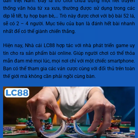
dân Việt Nam. Đây là trò chơi chứa đựng một nét truyền
thống văn hóa từ xa xưa, thường được sử dụng trong các
dịp lễ tết, tụ họp bạn bè,… Trò này được chơi với bộ bài 52 lá,
sẽ có 2 – 4 người. Mục tiêu của bạn là đánh hết bài nhanh
nhất để có thể giành chiến thắng.
Hiện nay, Nhà cái LC88 hợp tác với nhà phát triển game uy
tín cho ra sản phẩm bài online. Giúp người chơi có thể thỏa
mãn đam mê mọi lúc, mọi nơi chỉ với một chiếc smartphone.
Bạn có thể tham gia các ván cược cùng với đối thủ trên toàn
thế giới mà không cần phải ngồi cùng bàn
.