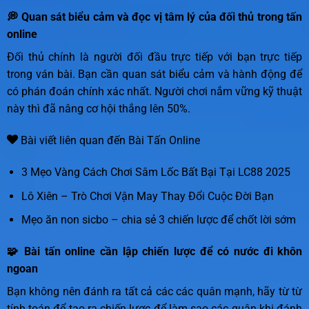
💭 Quan sát biểu cảm và đọc vị tâm lý của đối thủ trong tấn
online
Đối thủ chính là người đối đầu trực tiếp với bạn trực tiếp
trong ván bài. Bạn cần quan sát biểu cảm và hành động để
có phán đoán chính xác nhất. Người chơi nắm vững kỹ thuật
này thì đã nâng cơ hội thắng lên 50%.
Bài viết liên quan đến Bài Tấn Online
3 Mẹo Vàng Cách Chơi Sâm Lốc Bất Bại Tại LC88 2025
Lô Xiên – Trò Chơi Vận May Thay Đổi Cuộc Đời Bạn
Mẹo ăn non sicbo – chia sẻ 3 chiến lược để chốt lời sớm
🧩 Bài tấn online cần lập chiến lược để có nước đi khôn
ngoan
Bạn không nên đánh ra tất cả các các quân mạnh, hãy từ từ
tính toán để tạo ra chiến lược để làm sao các quân khi đánh