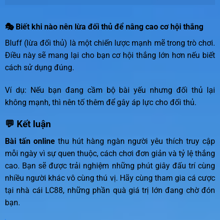
🎭 Biết khi nào nên lừa đối thủ để nâng cao cơ hội thắng
Bluff (lừa đối thủ) là một chiến lược mạnh mẽ trong trò chơi.
Điều này sẽ mang lại cho bạn cơ hội thắng lớn hơn nếu biết
cách sử dụng đúng.
Ví dụ: Nếu bạn đang cầm bộ bài yếu nhưng đối thủ lại
không mạnh, thì nên tố thêm để gây áp lực cho đối thủ.
💬 Kết luận
Bài tấn online
thu hút hàng ngàn người yêu thích truy cập
mỗi ngày vì sự quen thuộc, cách chơi đơn giản và tỷ lệ thắng
cao. Bạn sẽ được trải nghiệm những phút giây đấu trí cùng
nhiều người khác vô cùng thú vị. Hãy cùng tham gia cá cược
tại nhà cái LC88, những phần quà giá trị lớn đang chờ đón
bạn
.