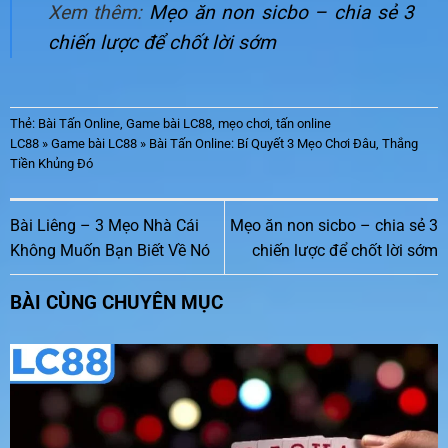
Xem thêm:
Mẹo ăn non sicbo – chia sẻ 3
chiến lược để chốt lời sớm
Thẻ:
Bài Tấn Online
,
Game bài LC88
,
mẹo chơi
,
tấn online
LC88
»
Game bài LC88
»
Bài Tấn Online: Bí Quyết 3 Mẹo Chơi Đâu, Thắng
Tiền Khủng Đó
Bài Liêng – 3 Mẹo Nhà Cái
Mẹo ăn non sicbo – chia sẻ 3
Không Muốn Bạn Biết Về Nó
chiến lược để chốt lời sớm
BÀI CÙNG CHUYÊN MỤC